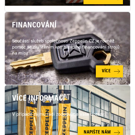
FINANCOVÁNÍ
Součástí služeb společnosti Zeppelin CZ je rovněž
pomoc se zajištěním komplexního financování strojů
na míru.
VÍCE
VÍCE INFORMACÍ
V případě zájmu rádi zodpovíme Vaše dotazy.
NAPIŠTE NÁM