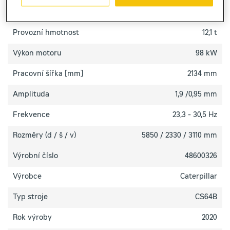
TECHNICKÉ PARAMETRY
Provozní hmotnost
12,1 t
Výkon motoru
98 kW
Pracovní šířka [mm]
2134 mm
Amplituda
1,9 /0,95 mm
Frekvence
23,3 - 30,5 Hz
Rozměry (d / š / v)
5850 / 2330 / 3110 mm
Výrobní číslo
48600326
Výrobce
Caterpillar
Typ stroje
CS64B
Rok výroby
2020