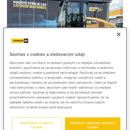
Souhlas s cookies a sledovacími údaji
Abychom vám na všech stránkách poskytli co nejlepší uživatelský
komfort, používáme ke zpracování informací o terminálu a osobních
údajů soubory cookie a podobné technologie. Používají se ke zlepšení
uživatelského zážitku, k analýzám, integraci sociálních médií a
zeminový válec
personalizaci reklamy až po sledování mezi zařízeními. Cílem je zlepšit
naši komunikaci s vámi, abychom vám mohli nabídnout co nejlepší
Cat CS64B
online zážitek. Souhlas je dobrovolný a lze jej kdykoli odvolat
prostřednictvím nastavení souborů cookie. Upozorňujeme, že na
základě vašeho výběru je možné, že ne všechny funkce našich
Produktový list
[0,4 MB]
webových stránek budou plně dostupné.
Nastavení souborů
Přijmout všechny soubory
cookie
cookie