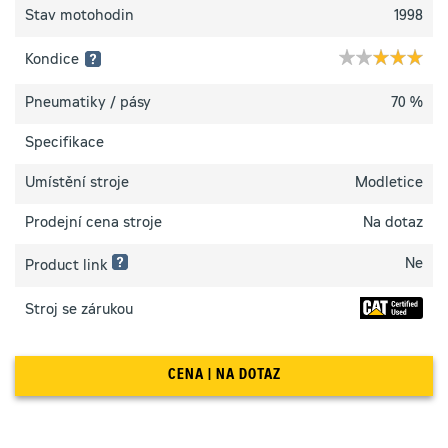
Stav motohodin
1998
Kondice
1 hvězdička:
Pneumatiky / pásy
70 %
Špatný
Specifikace
technický
stav
–
Umístění stroje
Modletice
zařízení
není
plně
Prodejní cena stroje
Na dotaz
funkční
2 hvězdičky:
Ne
Product link
Horší
technický
Stroj se zárukou
stav
–
zařízení
je
funkční
CENA | NA DOTAZ
pouze
na
základě
nutných