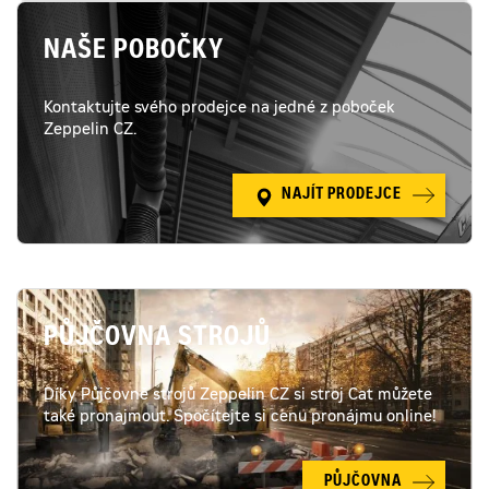
je
plně
NAŠE POBOČKY
připraven
pro
práci
Kontaktujte svého prodejce na jedné z poboček
Zeppelin CZ.
NAJÍT PRODEJCE
PŮJČOVNA STROJŮ
Díky Půjčovně strojů Zeppelin CZ si stroj Cat můžete
také pronajmout. Spočítejte si cenu pronájmu online!
PŮJČOVNA