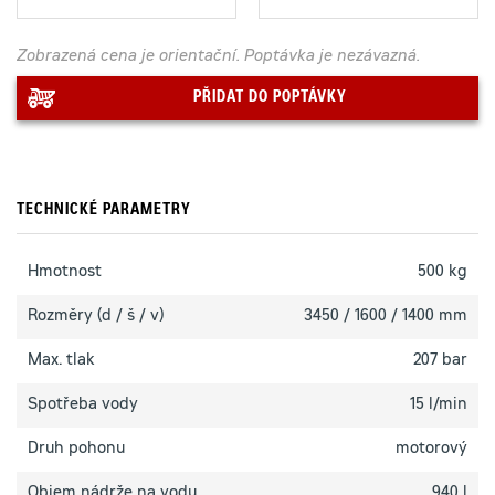
Zobrazená cena je orientační. Poptávka je nezávazná.
PŘIDAT DO POPTÁVKY
TECHNICKÉ PARAMETRY
Hmotnost
500 kg
Rozměry (d / š / v)
3450 / 1600 / 1400 mm
Max. tlak
207 bar
Spotřeba vody
15 l/min
Druh pohonu
motorový
Objem nádrže na vodu
940 l