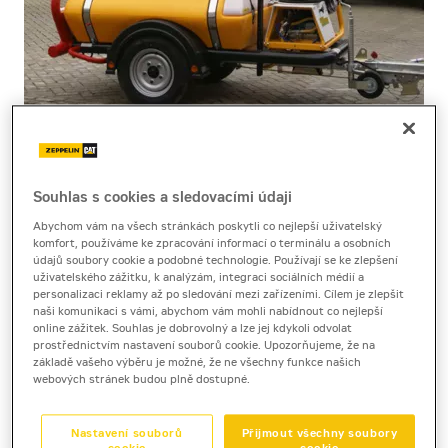
Souhlas s cookies a sledovacími údaji
Cena za pronájem
Abychom vám na všech stránkách poskytli co nejlepší uživatelský
komfort, používáme ke zpracování informací o terminálu a osobních
1 - 22 dnů
údajů soubory cookie a podobné technologie. Používají se ke zlepšení
1 480 Kč bez DPH
uživatelského zážitku, k analýzám, integraci sociálních médií a
personalizaci reklamy až po sledování mezi zařízeními. Cílem je zlepšit
1 790 Kč s DPH
naši komunikaci s vámi, abychom vám mohli nabídnout co nejlepší
online zážitek. Souhlas je dobrovolný a lze jej kdykoli odvolat
23 a více dnů
prostřednictvím nastavení souborů cookie. Upozorňujeme, že na
1 340 Kč bez DPH
základě vašeho výběru je možné, že ne všechny funkce našich
webových stránek budou plně dostupné.
1 621 Kč s DPH
Kauce
Nastavení souborů
Přijmout všechny soubory
20 000 Kč